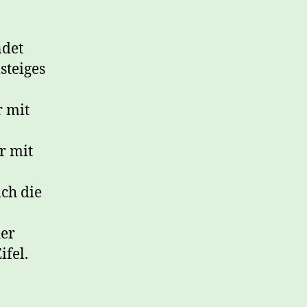
ndet
steiges
r mit
er mit
ich die
der
ifel.