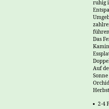
ruhig 
Entspa
Umgeb
zahlre
führen
Das Fe
Kamin 
Esspla
Doppel
Auf de
Sonne 
Orchid
Herbst 
2-4 