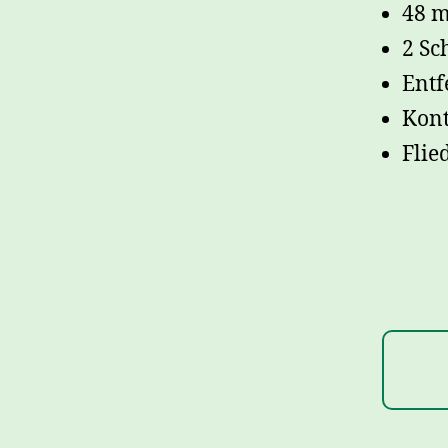
48 m
2 Sc
Entf
Kont
Flie