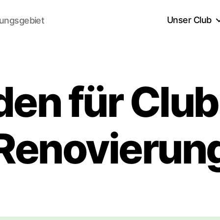
Unser Club
lungsgebiet
en für Clu
Renovierun