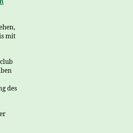
an
ehen,
is mit
sclub
aben
ng des
er