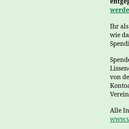
entgeg
werd
Ihr al
wie da
Spendi
Spende
Lissen
von de
Kontoa
Verein
Alle I
www.vi