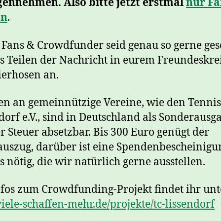
ennehmen. Also bitte jetzt erstmal
nur F
en
.
s Fans & Crowdfunder seid genau so gerne ges
s Teilen der Nachricht in eurem Freundeskre
erhosen an.
n an gemeinnützige Vereine, wie den Tenni
dorf e.V., sind in Deutschland als Sonderausg
r Steuer absetzbar. Bis 300 Euro genügt der
uszug, darüber ist eine Spendenbescheinigu
s nötig, die wir natürlich gerne ausstellen.
nfos zum Crowdfunding-Projekt findet ihr unt
ele-schaffen-mehr.de/projekte/tc-lissendorf