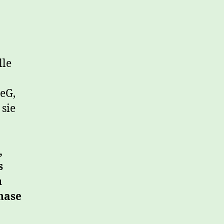
lle
 eG,
 sie
,
s
n
hase