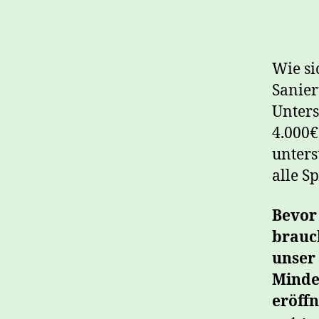
Wie si
Sanier
Unters
4.000€
unters
alle S
Bevor
brauc
unser
Minde
eröff