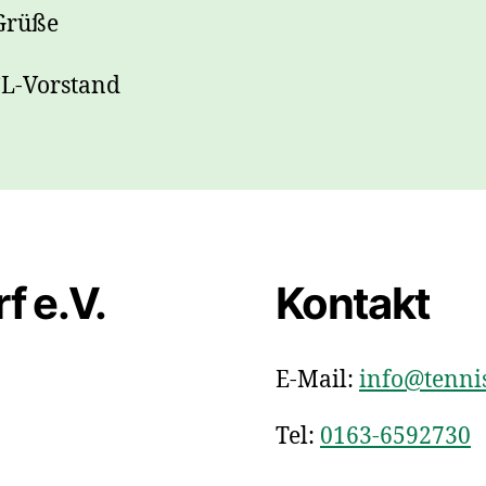
Grüße
CL-Vorstand
f e.V.
Kontakt
E-Mail:
info@tennis
Tel:
0163-6592730